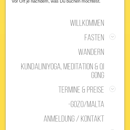
Vor Ort je nachdem, was Du buchen möchtest.
WILLKOMMEN
FASTEN
Fasten
WANDERN
Tagesablauf
KUNDALINIYOGA, MEDITATION & QI
GONG
TERMINE & PREISE
Mallorca Kloster Lluc
-GOZO/MALTA
Mallorca Biniaraix
ANMELDUNG / KONTAKT