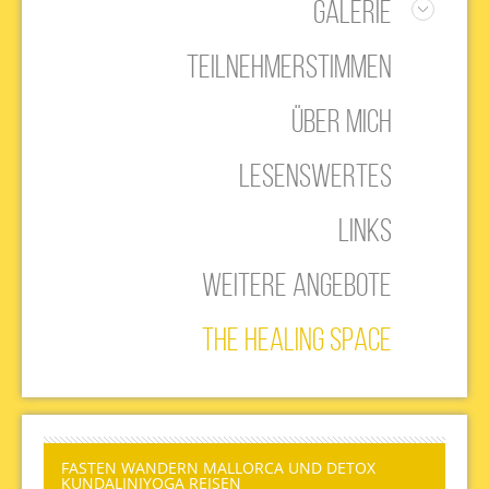
GALERIE
Mallorca Kloster Lluc
TEILNEHMERSTIMMEN
Mallorca Biniaraix
ÜBER MICH
LESENSWERTES
LINKS
WEITERE ANGEBOTE
THE HEALING SPACE
FASTEN WANDERN MALLORCA UND DETOX
KUNDALINIYOGA REISEN